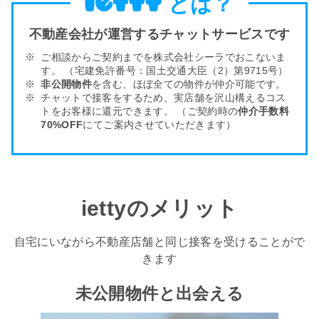
とは？
不動産会社が運営するチャットサービスです
ご相談からご契約までを株式会社シーラでおこないま
す。
（宅建免許番号：国土交通大臣（2）第9715号）
非公開物件
を含む、ほぼ全ての物件が仲介可能です。
チャットで接客をするため、実店舗を沢山構える
コス
トをお客様
に還元できます。
（ご契約時の
仲介手数料
70%OFF
にてご案内させていただきます）
iettyのメリット
自宅にいながら不動産店舗と同じ接客を受けることがで
きます
未公開物件と出会える