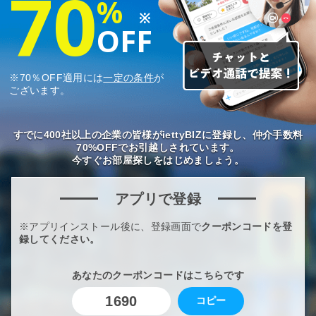
70
%
※
OFF
※70％OFF適用には
一定の条件
が
ございます。
すでに400社以上の企業の皆様がiettyBIZに登録し、仲介手数料
70%OFFでお引越しされています。
今すぐお部屋探しをはじめましょう。
アプリで登録
※アプリインストール後に、登録画面で
クーポンコードを登
録してください。
あなたのクーポンコードはこちらです
1690
コピー