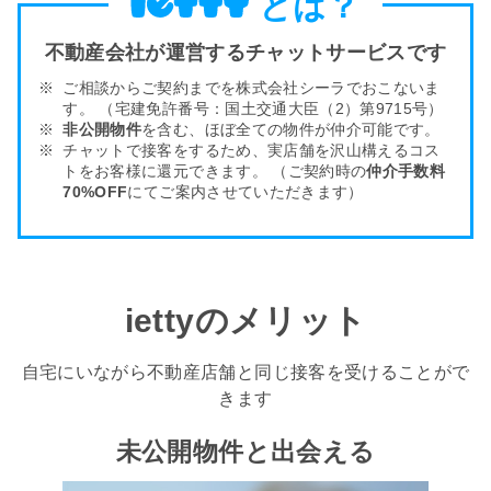
とは？
不動産会社が運営するチャットサービスです
ご相談からご契約までを株式会社シーラでおこないま
す。
（宅建免許番号：国土交通大臣（2）第9715号）
非公開物件
を含む、ほぼ全ての物件が仲介可能です。
チャットで接客をするため、実店舗を沢山構える
コス
トをお客様
に還元できます。
（ご契約時の
仲介手数料
70%OFF
にてご案内させていただきます）
iettyのメリット
自宅にいながら不動産店舗と同じ接客を受けることがで
きます
未公開物件と出会える