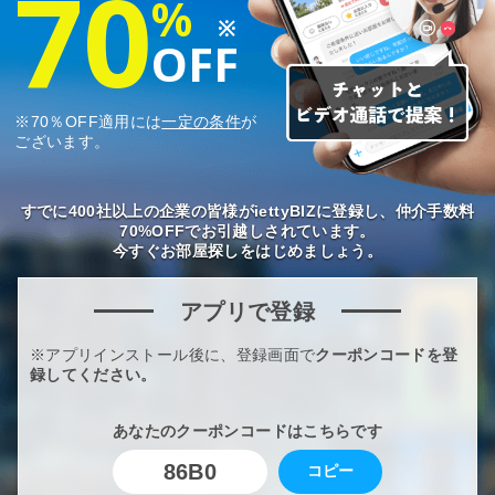
70
%
※
OFF
※70％OFF適用には
一定の条件
が
ございます。
すでに400社以上の企業の皆様がiettyBIZに登録し、仲介手数料
70%OFFでお引越しされています。
今すぐお部屋探しをはじめましょう。
アプリで登録
※アプリインストール後に、登録画面で
クーポンコードを登
録してください。
あなたのクーポンコードはこちらです
86B0
コピー