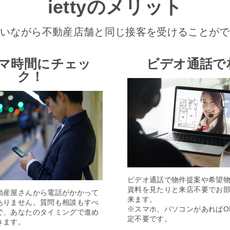
iettyのメリット
にいながら不動産店舗と同じ接客を受けることがで
マ時間にチェッ
ビデオ通話で
ク！
ビデオ通話で物件提案や希望
資料を見たりと来店不要でお
動産屋さんから電話がかかって
来ます。
ありません。質問も相談もすべ
※スマホ、パソコンがあればO
で、あなたのタイミングで進め
定不要です。
きます。