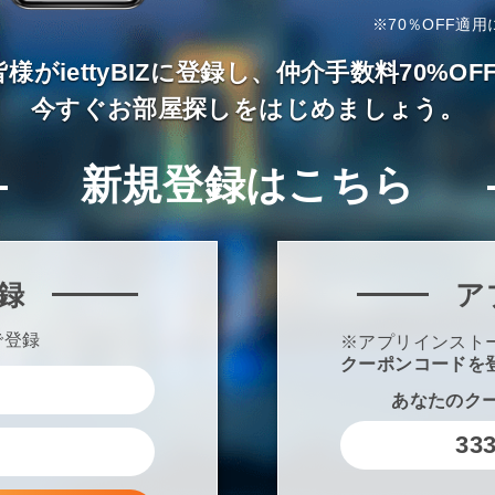
※70％OFF適用
様がiettyBIZに登録し、仲介手数料70%
今すぐお部屋探しをはじめましょう。
新規登録はこちら
録
ア
で登録
※アプリインスト
クーポンコードを
あなたのク
33