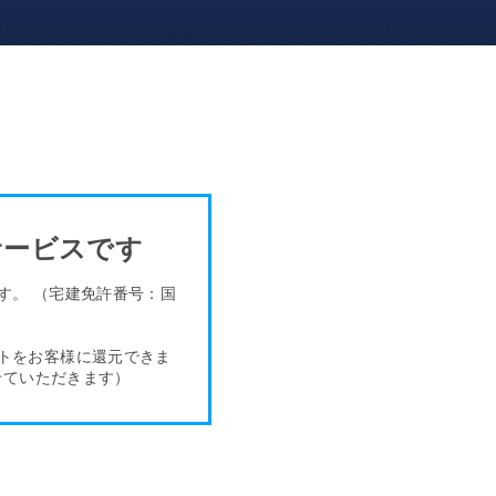
サービスです
ます。
（宅建免許番号：国
トをお客様
に還元できま
せていただきます）