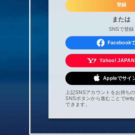
登録
または
SNSで登録
Faceboo
Yahoo! JAPA
Appleでサ
上記SNSアカウントをお持ち
SNSボタンから進むことでiet
できます。