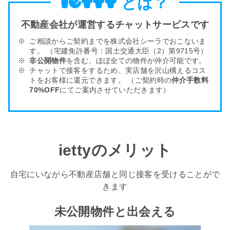
とは？
不動産会社が運営するチャットサービスです
ご相談からご契約までを株式会社シーラでおこないま
す。
（宅建免許番号：国土交通大臣（2）第9715号）
非公開物件
を含む、ほぼ全ての物件が仲介可能です。
チャットで接客をするため、実店舗を沢山構える
コス
トをお客様
に還元できます。
（ご契約時の
仲介手数料
70%OFF
にてご案内させていただきます）
iettyのメリット
自宅にいながら不動産店舗と同じ接客を受けることがで
きます
未公開物件と出会える