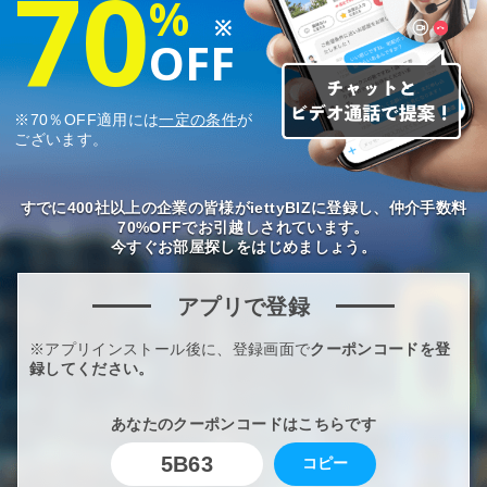
70
%
※
OFF
※70％OFF適用には
一定の条件
が
ございます。
すでに400社以上の企業の皆様がiettyBIZに登録し、仲介手数料
70%OFFでお引越しされています。
今すぐお部屋探しをはじめましょう。
アプリで登録
※アプリインストール後に、登録画面で
クーポンコードを登
録してください。
あなたのクーポンコードはこちらです
5B63
コピー