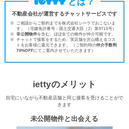
とは？
不動産会社が運営するチャットサービスです
ご相談からご契約までを株式会社シーラでおこないま
す。
（宅建免許番号：国土交通大臣（2）第9715号）
非公開物件
を含む、ほぼ全ての物件が仲介可能です。
チャットで接客をするため、実店舗を沢山構える
コス
トをお客様
に還元できます。
（ご契約時の
仲介手数料
70%OFF
にてご案内させていただきます）
iettyのメリット
自宅にいながら不動産店舗と同じ接客を受けることがで
きます
未公開物件と出会える