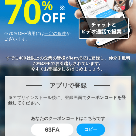
70
%
※
OFF
※70％OFF適用には
一定の条件
が
ございます。
すでに400社以上の企業の皆様がiettyBIZに登録し、仲介手数料
70%OFFでお引越しされています。
今すぐお部屋探しをはじめましょう。
アプリで登録
※アプリインストール後に、登録画面で
クーポンコードを登
録してください。
あなたのクーポンコードはこちらです
63FA
コピー