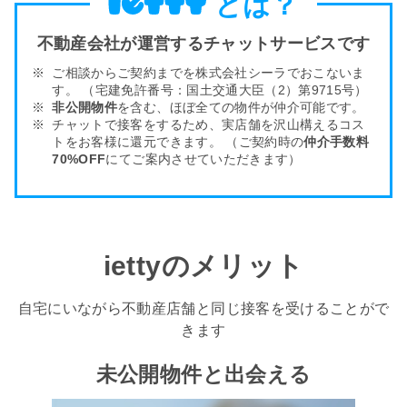
とは？
不動産会社が運営するチャットサービスです
ご相談からご契約までを株式会社シーラでおこないま
す。
（宅建免許番号：国土交通大臣（2）第9715号）
非公開物件
を含む、ほぼ全ての物件が仲介可能です。
チャットで接客をするため、実店舗を沢山構える
コス
トをお客様
に還元できます。
（ご契約時の
仲介手数料
70%OFF
にてご案内させていただきます）
iettyのメリット
自宅にいながら不動産店舗と同じ接客を受けることがで
きます
未公開物件と出会える