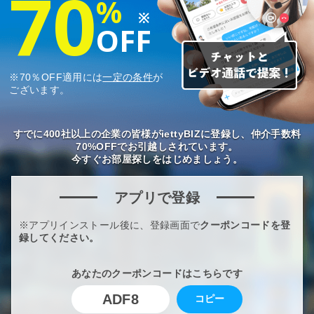
70
%
※
OFF
※70％OFF適用には
一定の条件
が
ございます。
すでに400社以上の企業の皆様がiettyBIZに登録し、仲介手数料
70%OFFでお引越しされています。
今すぐお部屋探しをはじめましょう。
アプリで登録
※アプリインストール後に、登録画面で
クーポンコードを登
録してください。
あなたのクーポンコードはこちらです
ADF8
コピー