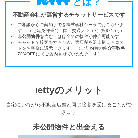
とは？
不動産会社が運営するチャットサービスです
ご相談からご契約までを株式会社シーラでおこないま
す。
（宅建免許番号：国土交通大臣（2）第9715号）
非公開物件
を含む、ほぼ全ての物件が仲介可能です。
チャットで接客をするため、実店舗を沢山構える
コス
トをお客様
に還元できます。
（ご契約時の
仲介手数料
70%OFF
にてご案内させていただきます）
iettyのメリット
自宅にいながら不動産店舗と同じ接客を受けることがで
きます
未公開物件と出会える