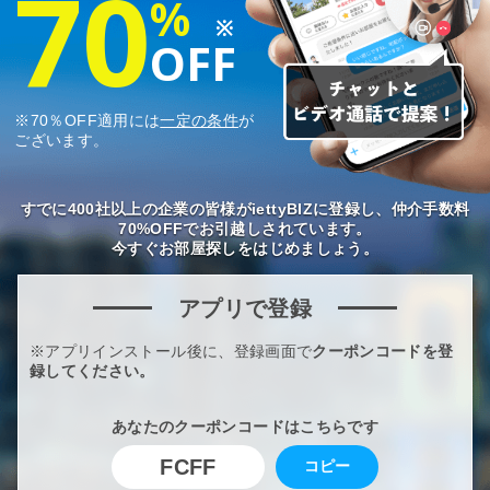
70
%
※
OFF
※70％OFF適用には
一定の条件
が
ございます。
すでに400社以上の企業の皆様がiettyBIZに登録し、仲介手数料
70%OFFでお引越しされています。
今すぐお部屋探しをはじめましょう。
アプリで登録
※アプリインストール後に、登録画面で
クーポンコードを登
録してください。
あなたのクーポンコードはこちらです
FCFF
コピー