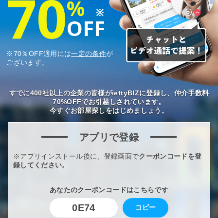
70
%
※
OFF
※70％OFF適用には
一定の条件
が
ございます。
すでに400社以上の企業の皆様がiettyBIZに登録し、仲介手数料
70%OFFでお引越しされています。
今すぐお部屋探しをはじめましょう。
アプリで登録
※アプリインストール後に、登録画面で
クーポンコードを登
録してください。
あなたのクーポンコードはこちらです
0E74
コピー