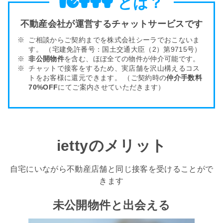
とは？
不動産会社が運営するチャットサービスです
ご相談からご契約までを株式会社シーラでおこないま
す。
（宅建免許番号：国土交通大臣（2）第9715号）
非公開物件
を含む、ほぼ全ての物件が仲介可能です。
チャットで接客をするため、実店舗を沢山構える
コス
トをお客様
に還元できます。
（ご契約時の
仲介手数料
70%OFF
にてご案内させていただきます）
iettyのメリット
自宅にいながら不動産店舗と同じ接客を受けることがで
きます
未公開物件と出会える