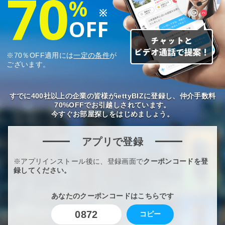
70
%
※
OFF
※70％OFF適用には
一定の条件
が
ございます。
すでに400社以上の企業の皆様がiettyBIZに登録し、仲介手数料
70%OFFでお引越しされています。
今すぐお部屋探しをはじめましょう。
アプリで登録
※アプリインストール後に、登録画面で
クーポンコードを登
録してください。
あなたのクーポンコードはこちらです
0872
コピー