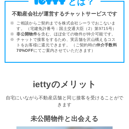
とは？
不動産会社が運営するチャットサービスです
ご相談からご契約までを株式会社シーラでおこないま
す。
（宅建免許番号：国土交通大臣（2）第9715号）
非公開物件
を含む、ほぼ全ての物件が仲介可能です。
チャットで接客をするため、実店舗を沢山構える
コス
トをお客様
に還元できます。
（ご契約時の
仲介手数料
70%OFF
にてご案内させていただきます）
iettyのメリット
自宅にいながら不動産店舗と同じ接客を受けることがで
きます
未公開物件と出会える