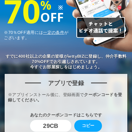
70
%
※
OFF
※70％OFF適用には
一定の条件
が
ございます。
すでに400社以上の企業の皆様がiettyBIZに登録し、仲介手数料
70%OFFでお引越しされています。
今すぐお部屋探しをはじめましょう。
アプリで登録
※アプリインストール後に、登録画面で
クーポンコードを登
録してください。
あなたのクーポンコードはこちらです
29CB
コピー