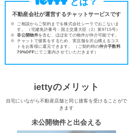
とは？
不動産会社が運営するチャットサービスです
ご相談からご契約までを株式会社シーラでおこないま
す。
（宅建免許番号：国土交通大臣（2）第9715号）
非公開物件
を含む、ほぼ全ての物件が仲介可能です。
チャットで接客をするため、実店舗を沢山構える
コス
トをお客様
に還元できます。
（ご契約時の
仲介手数料
70%OFF
にてご案内させていただきます）
iettyのメリット
自宅にいながら不動産店舗と同じ接客を受けることがで
きます
未公開物件と出会える