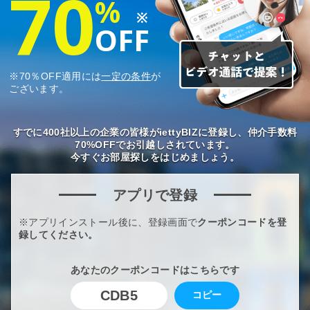
70
%
※
OFF
※70％OFF適用には
一定の条件
が
ございます。
すでに400社以上の企業の皆様がiettyBIZに登録し、仲介手数料
70%OFFでお引越しされています。
今すぐお部屋探しをはじめましょう。
アプリで登録
※アプリインストール後に、登録画面で
クーポンコードを登
録してください。
あなたのクーポンコードはこちらです
CDB5
コピー