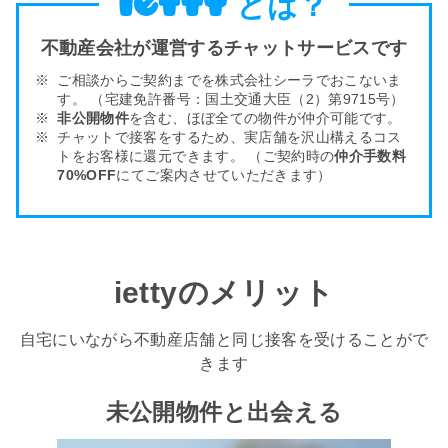
とは？
不動産会社が運営するチャットサービスです
ご相談からご契約までを株式会社シーラでおこないま
す。
（宅建免許番号：国土交通大臣（2）第9715号）
非公開物件
を含む、ほぼ全ての物件が仲介可能です。
チャットで接客をするため、実店舗を沢山構える
コス
トをお客様
に還元できます。
（ご契約時の
仲介手数料
70%OFF
にてご案内させていただきます）
iettyのメリット
自宅にいながら不動産店舗と同じ接客を受けることがで
きます
未公開物件と出会える