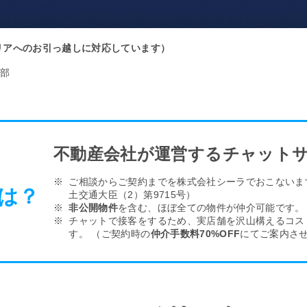
リアへのお引っ越しに対応しています）
部
不動産会社が運営するチャット
ご相談からご契約までを株式会社シーラでおこない
は？
土交通大臣（2）第9715号）
非公開物件
を含む、ほぼ全ての物件が仲介可能です。
チャットで接客をするため、実店舗を沢山構える
コス
す。
（ご契約時の
仲介手数料70%OFF
にてご案内さ