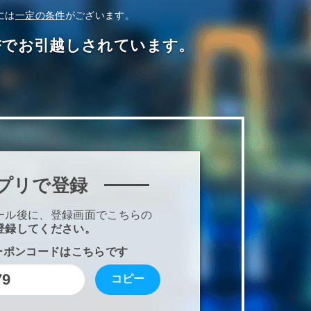
には
一定の条件
がございます。
OFFでお引越しされています。
プリで登録
ール後に、登録画面でこちらの
登録してください。
ーポンコードはこちらです
79
コピー