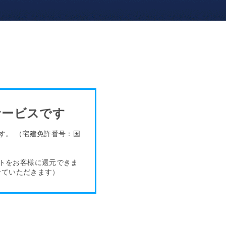
サービスです
ます。
（宅建免許番号：国
トをお客様
に還元できま
せていただきます）