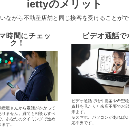
iettyのメリット
にいながら不動産店舗と同じ接客を受けることがで
マ時間にチェッ
ビデオ通話で
ク！
ビデオ通話で物件提案や希望
資料を見たりと来店不要でお
動産屋さんから電話がかかって
来ます。
ありません。質問も相談もすべ
※スマホ、パソコンがあればO
で、あなたのタイミングで進め
定不要です。
きます。