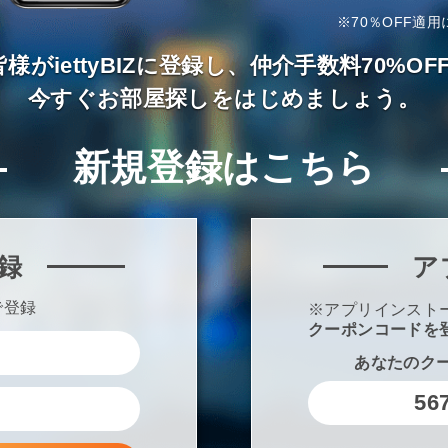
※70％OFF適用
様がiettyBIZに登録し、仲介手数料70%
今すぐお部屋探しをはじめましょう。
新規登録はこちら
録
ア
で登録
※アプリインスト
クーポンコードを
あなたのク
56