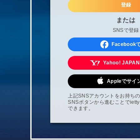
登録
または
SNSで登録
Faceboo
Yahoo! JAPA
Appleでサ
上記SNSアカウントをお持ち
SNSボタンから進むことでiet
できます。