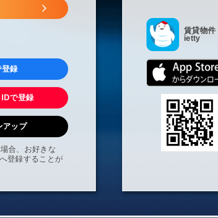
賃貸物件
ietty
kで登録
N IDで登録
インアップ
の場合、お好きな
tyへ登録することが