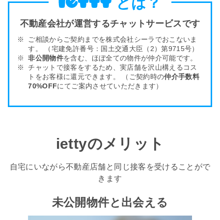
とは？
不動産会社が運営するチャットサービスです
ご相談からご契約までを株式会社シーラでおこないま
す。
（宅建免許番号：国土交通大臣（2）第9715号）
非公開物件
を含む、ほぼ全ての物件が仲介可能です。
チャットで接客をするため、実店舗を沢山構える
コス
トをお客様
に還元できます。
（ご契約時の
仲介手数料
70%OFF
にてご案内させていただきます）
iettyのメリット
自宅にいながら不動産店舗と同じ接客を受けることがで
きます
未公開物件と出会える