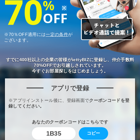
70
%
※
OFF
※70％OFF適用には
一定の条件
が
ございます。
すでに400社以上の企業の皆様がiettyBIZに登録し、仲介手数料
70%OFFでお引越しされています。
今すぐお部屋探しをはじめましょう。
アプリで登録
※アプリインストール後に、登録画面で
クーポンコードを登
録してください。
あなたのクーポンコードはこちらです
1B35
コピー