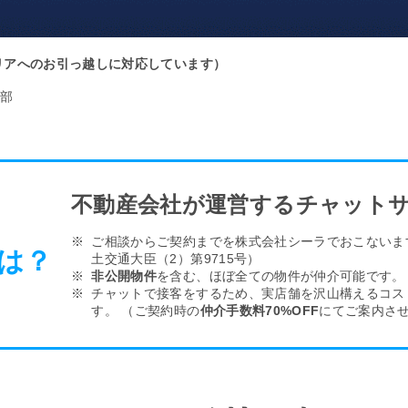
リアへのお引っ越しに対応しています）
部
不動産会社が運営するチャット
ご相談からご契約までを株式会社シーラでおこない
は？
土交通大臣（2）第9715号）
非公開物件
を含む、ほぼ全ての物件が仲介可能です。
チャットで接客をするため、実店舗を沢山構える
コス
す。
（ご契約時の
仲介手数料70%OFF
にてご案内さ