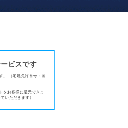
サービスです
ます。
（宅建免許番号：国
トをお客様
に還元できま
せていただきます）