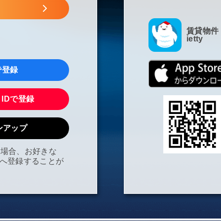
賃貸物件
ietty
kで登録
N IDで登録
インアップ
の場合、お好きな
tyへ登録することが