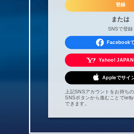
登録
または
SNSで登録
Faceboo
Yahoo! JAPA
Appleでサ
上記SNSアカウントをお持ち
SNSボタンから進むことでiet
できます。