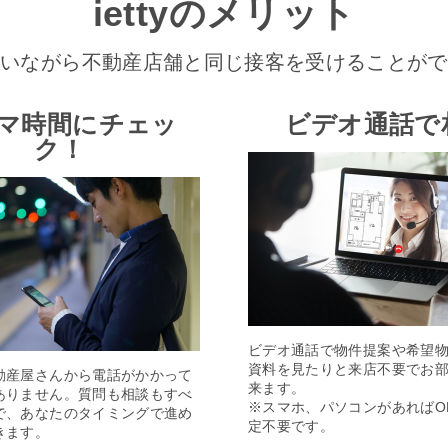
iettyのメリット
にいながら不動産店舗と同じ接客を受けることがで
マ時間にチェッ
ビデオ通話で
ク！
ビデオ通話で物件提案や希望
資料を見たりと来店不要でお
動産屋さんから電話がかかって
来ます。
ありません。質問も相談もすべ
※スマホ、パソコンがあればO
で、あなたのタイミングで進め
定不要です。
きます。