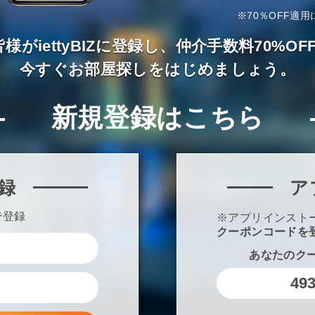
※70％OFF適用
様がiettyBIZに登録し、仲介手数料70%
今すぐお部屋探しをはじめましょう。
新規登録はこちら
録
ア
で登録
※アプリインスト
クーポンコードを
あなたのク
49