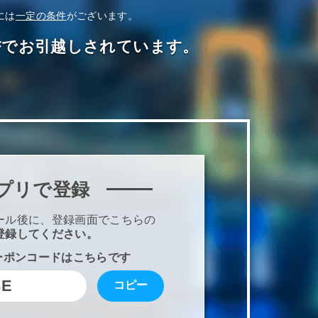
には
一定の条件
がございます。
OFFでお引越しされています。
プリで登録
ール後に、登録画面でこちらの
登録してください。
ーポンコードはこちらです
3E
コピー