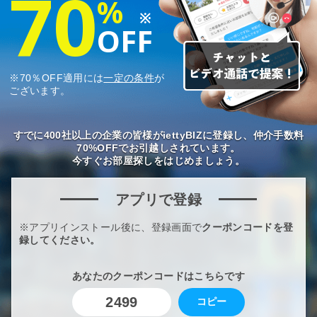
70
%
※
OFF
※70％OFF適用には
一定の条件
が
ございます。
すでに400社以上の企業の皆様がiettyBIZに登録し、仲介手数料
70%OFFでお引越しされています。
今すぐお部屋探しをはじめましょう。
アプリで登録
※アプリインストール後に、登録画面で
クーポンコードを登
録してください。
あなたのクーポンコードはこちらです
2499
コピー