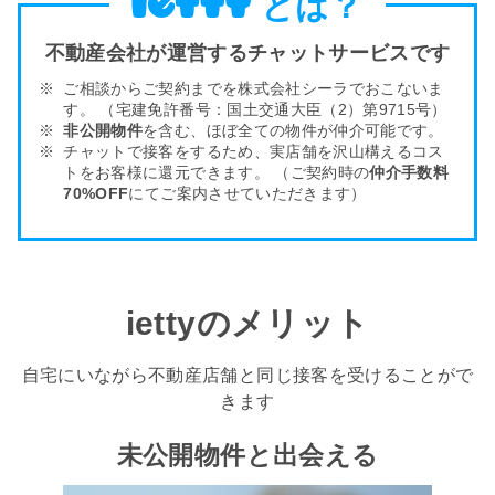
とは？
不動産会社が運営するチャットサービスです
ご相談からご契約までを株式会社シーラでおこないま
す。
（宅建免許番号：国土交通大臣（2）第9715号）
非公開物件
を含む、ほぼ全ての物件が仲介可能です。
チャットで接客をするため、実店舗を沢山構える
コス
トをお客様
に還元できます。
（ご契約時の
仲介手数料
70%OFF
にてご案内させていただきます）
iettyのメリット
自宅にいながら不動産店舗と同じ接客を受けることがで
きます
未公開物件と出会える