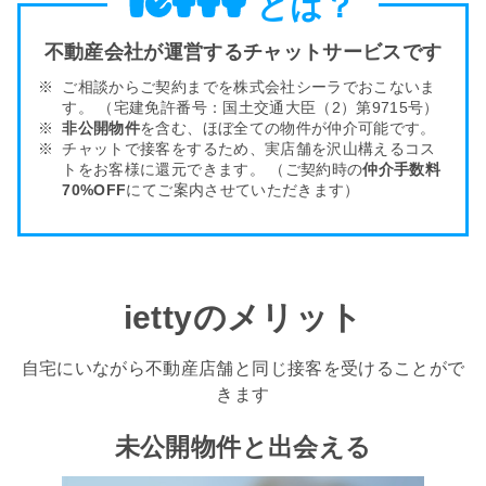
とは？
不動産会社が運営するチャットサービスです
ご相談からご契約までを株式会社シーラでおこないま
す。
（宅建免許番号：国土交通大臣（2）第9715号）
非公開物件
を含む、ほぼ全ての物件が仲介可能です。
チャットで接客をするため、実店舗を沢山構える
コス
トをお客様
に還元できます。
（ご契約時の
仲介手数料
70%OFF
にてご案内させていただきます）
iettyのメリット
自宅にいながら不動産店舗と同じ接客を受けることがで
きます
未公開物件と出会える