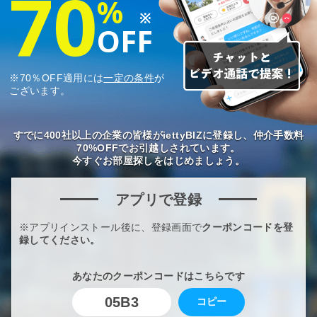
70
%
※
OFF
※70％OFF適用には
一定の条件
が
ございます。
すでに400社以上の企業の皆様がiettyBIZに登録し、仲介手数料
70%OFFでお引越しされています。
今すぐお部屋探しをはじめましょう。
アプリで登録
※アプリインストール後に、登録画面で
クーポンコードを登
録してください。
あなたのクーポンコードはこちらです
05B3
コピー