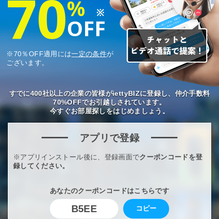
70
%
※
OFF
※70％OFF適用には
一定の条件
が
ございます。
すでに400社以上の企業の皆様がiettyBIZに登録し、仲介手数料
70%OFFでお引越しされています。
今すぐお部屋探しをはじめましょう。
アプリで登録
※アプリインストール後に、登録画面で
クーポンコードを登
録してください。
あなたのクーポンコードはこちらです
B5EE
コピー