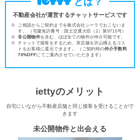
とは？
不動産会社が運営するチャットサービスです
ご相談からご契約までを株式会社シーラでおこないま
す。
（宅建免許番号：国土交通大臣（2）第9715号）
非公開物件
を含む、ほぼ全ての物件が仲介可能です。
チャットで接客をするため、実店舗を沢山構える
コス
トをお客様
に還元できます。
（ご契約時の
仲介手数料
70%OFF
にてご案内させていただきます）
iettyのメリット
自宅にいながら不動産店舗と同じ接客を受けることがで
きます
未公開物件と出会える