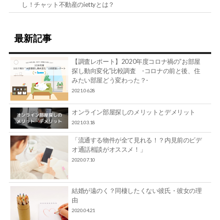
し！チャット不動産のiettyとは？
最新記事
【調査レポート】2020年度コロナ禍の”お部屋
探し動向変化”比較調査 -コロナの前と後、住
みたい部屋どう変わった？-
2021.06.28
オンライン部屋探しのメリットとデメリット
2021.03.18
「流通する物件が全て見れる！？内見前のビデ
オ通話相談がオススメ！」
2020.07.10
結婚が遠のく？同棲したくない彼氏・彼女の理
由
2020.04.21