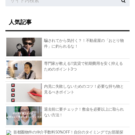
人気記事
騙されてから気付く？！不動産屋の「おとり物
件」に釣られるな！
専門家が教える!!賃貸で初期費用を安く抑える
ためのポイント3つ
内見に失敗しないためのコツ！必要な持ち物と
見るべきポイント
退去前に要チェック！敷金を必要以上に取られ
ない方法！
首都圏物件の仲介手数料50%OFF！自分のタイミングでお部屋探