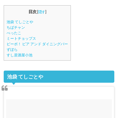
目次
[
隠す
]
池袋 てしごとや
ちばチャン
べったこ
ミートチョップス
ビーボ！ ビア アンド ダイニングバー
ずぼら
すし居酒屋小池
池袋 てしごとや