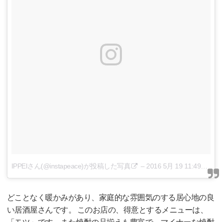
IPPEIさん(@instapeace)が投稿した写真
–
2016 5月 19 11:49午後 PDT
どことなく暖かみがあり、家庭的な雰囲気のする居心地の良
い居酒屋さんです。 このお店の、得意とするメニューは、
「モツ」です。また焼酎の品揃えも豊富で、マイナーな焼酎