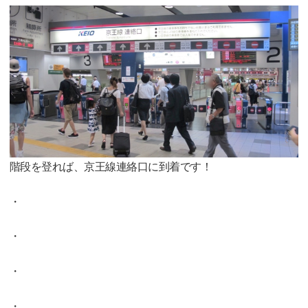
階段を登れば、京王線連絡口に到着です！
・
・
・
・