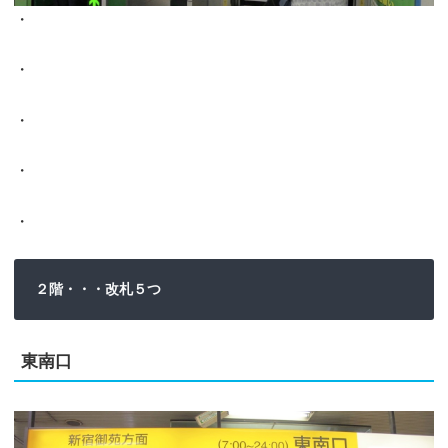
・
・
・
・
・
２階・・・改札５つ
東南口