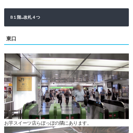
B１階…改札４つ
東口
お芋スイーツ店らぽっぽの隣にあります。