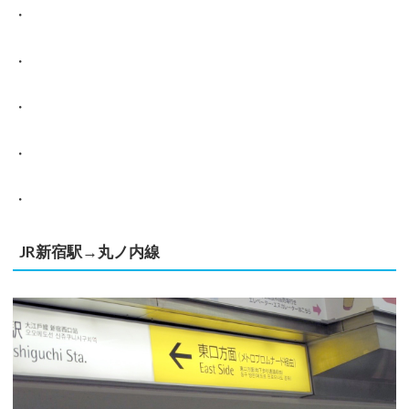
・
・
・
・
・
JR新宿駅→丸ノ内線