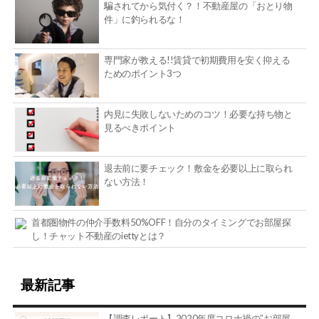
騙されてから気付く？！不動産屋の「おとり物
件」に釣られるな！
専門家が教える!!賃貸で初期費用を安く抑える
ためのポイント3つ
内見に失敗しないためのコツ！必要な持ち物と
見るべきポイント
退去前に要チェック！敷金を必要以上に取られ
ない方法！
首都圏物件の仲介手数料50%OFF！自分のタイミングでお部屋探
し！チャット不動産のiettyとは？
最新記事
【調査レポート】2020年度コロナ禍の”お部屋