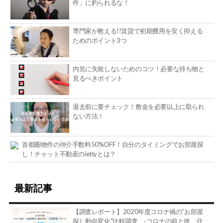
件」に釣られるな！
専門家が教える!!賃貸で初期費用を安く抑える
ためのポイント3つ
内見に失敗しないためのコツ！必要な持ち物と
見るべきポイント
退去前に要チェック！敷金を必要以上に取られ
ない方法！
首都圏物件の仲介手数料50%OFF！自分のタイミングでお部屋探
し！チャット不動産のiettyとは？
最新記事
【調査レポート】2020年度コロナ禍の”お部屋
探し動向変化”比較調査 -コロナの前と後、住