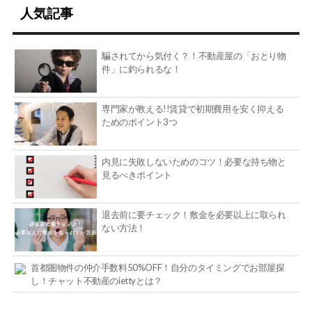
人気記事
騙されてから気付く？！不動産屋の「おとり物
件」に釣られるな！
専門家が教える!!賃貸で初期費用を安く抑える
ためのポイント3つ
内見に失敗しないためのコツ！必要な持ち物と
見るべきポイント
退去前に要チェック！敷金を必要以上に取られ
ない方法！
首都圏物件の仲介手数料50%OFF！自分のタイミングでお部屋探
し！チャット不動産のiettyとは？