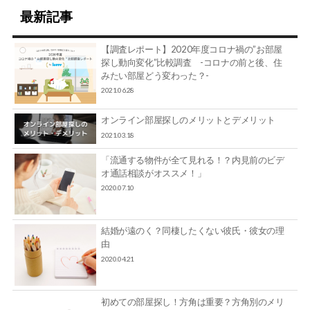
最新記事
【調査レポート】2020年度コロナ禍の”お部屋
探し動向変化”比較調査 -コロナの前と後、住
みたい部屋どう変わった？-
2021.06.28
オンライン部屋探しのメリットとデメリット
2021.03.18
「流通する物件が全て見れる！？内見前のビデ
オ通話相談がオススメ！」
2020.07.10
結婚が遠のく？同棲したくない彼氏・彼女の理
由
2020.04.21
初めての部屋探し！方角は重要？方角別のメリ