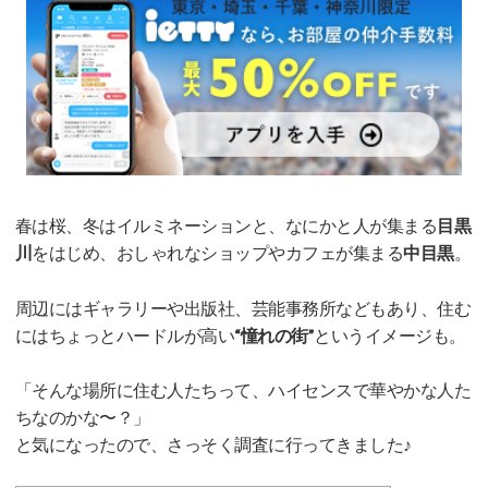
春は桜、冬はイルミネーションと、なにかと人が集まる
目黒
川
をはじめ、おしゃれなショップやカフェが集まる
中目黒
。
周辺にはギャラリーや出版社、芸能事務所などもあり、住む
にはちょっとハードルが高い
“憧れの街”
というイメージも。
「そんな場所に住む人たちって、ハイセンスで華やかな人た
ちなのかな〜？」
と気になったので、さっそく調査に行ってきました♪