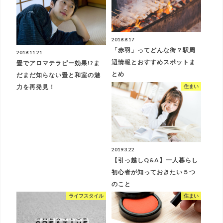
2018.8.17
「赤羽」ってどんな街？駅周
2018.11.21
辺情報とおすすめスポットま
畳でアロマテラピー効果!?ま
とめ
だまだ知らない畳と和室の魅
力を再発見！
住まい
2019.3.22
【引っ越しQ&A】一人暮らし
初心者が知っておきたい５つ
のこと
ライフスタイル
住まい