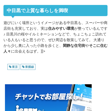
中目黒で上質な暮らしを満喫
遊びにいく場所というイメージがある中目黒も、スーパーや商
店街も充実しており、実は
住みやすい環境
が整っているんです
♪ 目黒川の桜やイルミネーションなどで、ちょこちょこ訪れて
いる人もいると思うので、ぜひ周辺を散策してみて。 大通り
から少し奥に入った小路を歩くと、
閑静な住宅街
や
そこに住む
人々
に出会えるはず。]]>
東京
東横線