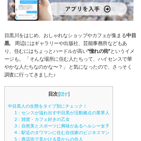
目黒川をはじめ、おしゃれなショップやカフェが集まる
中目
黒
。 周辺にはギャラリーや出版社、芸能事務所などもあ
り、住むにはちょっとハードルが高い
“憧れの街”
というイメ
ージも。 「そんな場所に住む人たちって、ハイセンスで華
やかな人たちなのかな〜？」 と気になったので、さっそく
調査に行ってきました♪
目次
[
隠す
]
中目黒人の生態をタイプ別にチェック！
1：センスが溢れ出す中目黒が活動拠点の業界人
2：雑貨・カフェ好きの乙女
3：自然美とスポーツに興味があるヘルシー女子
4：駅近のタワマンに住む自信家のビジネスマン
5：商店街で見かける昔からの住人