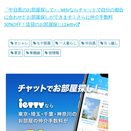
「中目黒のお部屋探して♪」iettyならチャットで自分の都合
に合わせたお部屋探しができます！さらに仲介手数料
50%OFF！賃貸のお部屋探しはietty
オシャレ
モテ部屋
一人暮らし
中目黒
引っ越し
東京
東横線
街情報