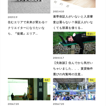
2015.4.10
連帯保証人がいないと入居審
2019.3.9
査は通らない？保証人がいな
住むエリアで未来が変わる!?
くても部屋を借りる…
クリエイターになりたいな
ら、『徒蔵』エリア…
住まい
2014.11.7
【失敗談】住んでから気付い
ちゃいました、、、賃貸物件
選びの内覧時の注意…
住む
住む
2016.7.20
2016.7.20