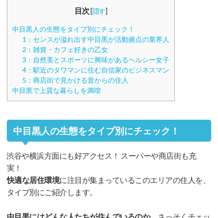
目次
[
隠す
]
中目黒人の生態をタイプ別にチェック！
1：センスが溢れ出す中目黒が活動拠点の業界人
2：雑貨・カフェ好きの乙女
3：自然美とスポーツに興味があるヘルシー女子
4：駅近のタワマンに住む自信家のビジネスマン
5：商店街で見かける昔からの住人
中目黒で上質な暮らしを満喫
中目黒人の生態をタイプ別にチェック！
渋谷や横浜方面にも好アクセス！ スーパーや商店街も充
実！
快適な居住環境
に注目が集まっているこのエリアの住人を、
タイプ別にご紹介します。
中目黒にはどんな人たちが住んでいるのか
、さっそくチェッ