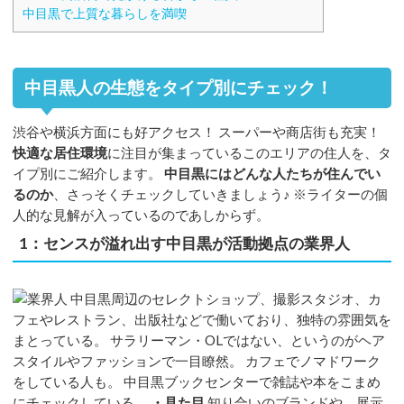
中目黒で上質な暮らしを満喫
中目黒人の生態をタイプ別にチェック！
渋谷や横浜方面にも好アクセス！ スーパーや商店街も充実！
快適な居住環境
に注目が集まっているこのエリアの住人を、タ
イプ別にご紹介します。
中目黒にはどんな人たちが住んでい
るのか
、さっそくチェックしていきましょう♪ ※ライターの個
人的な見解が入っているのであしからず。
1：センスが溢れ出す中目黒が活動拠点の業界人
中目黒周辺のセレクトショップ、撮影スタジオ、カ
フェやレストラン、出版社などで働いており、独特の雰囲気を
まとっている。 サラリーマン・OLではない、というのがヘア
スタイルやファッションで一目瞭然。 カフェでノマドワーク
をしている人も。 中目黒ブックセンターで雑誌や本をこまめ
にチェックしている。
・見た目
知り合いのブランドや、展示