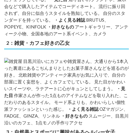
会などで購入したアイテムでコーディネート。 流行に振り回
されず、自分に似合うスタイルを熟知している。 自分のスタ
ンダードを持っている。
・よく見る雑誌
BRUTUS、
POPEYE、KINFOLK
・好きなもの
アートギャラリー、アンテ
ィーク小物、全国各地のアート系イベント、カメラ
2：雑貨・カフェ好きの乙女
目黒川沿いにカフェや雑貨屋さん、大通りから1本入
った裏道にあるこぢんまりとしたお菓子屋さんなどを巡るのが
好き。 北欧雑貨やアンティーク家具がお気に入りで、自分の
部屋に置く妄想を、よくカフェでしている。 見た目がかわい
いスイーツや、ラテアートに心がキュンとしてしまう。
・見
た目
作家さんが作った1点ものアイテムなどを取り入れた、こ
だわりのあるスタイル。 モード系よりも、かわいらしい個性
派ファッションといった感じ。
・よく見る雑誌
OZマガジン、
FADGE、GINZA、リンネル
・好きなもの
スムージー、目黒川
沿いのカフェ、1点モノの手作りアクセ
3：自然美とスポーツに興味があるヘルシー女子