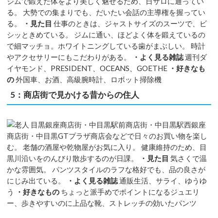
ジムで鍛えた体をより美しく魅せるため、日サロに通ってい
る。 大勢での集まりでも、だいたい会話の主導権を握ってい
る。
・見た目
仕事のときは、ジャストサイズのスーツで、ビ
シッときめている。 ジムに通い、ほどよく体を鍛えているの
で細マッチョ。ホワイトニングしている歯がまぶしい。 時計
やアクセサリーにもこだわりがある。
・よく見る雑誌
週刊ダ
イヤモンド、PRESIDENT、OCEANS、GOETHE
・好きなも
の
外国車、お酒、高級腕時計、ロボット掃除機
5：商店街で見かける昔からの住人
目黒銀座商店街・中目黒駅前商店街・中目黒駅西銀座
商店街・中目黒GTプラザ商店会などで日々のお買い物を楽し
む。 老舗の酒屋や乾物屋がお気に入り。 健康維持のため、目
黒川沿いをのんびり散歩するのが日課。
・見た目
気さくで温
かな雰囲気。 パンツスタイルのラフな格好でも、品の良さが
にじみ出ている。
・よく見る雑誌
通販生活、サライ、ゆうゆ
う
・好きなもの
ちょっと派手めでポイントになるジュエリ
ー、歩きやすいのに上品な靴、ストレッチの効いたパンツ