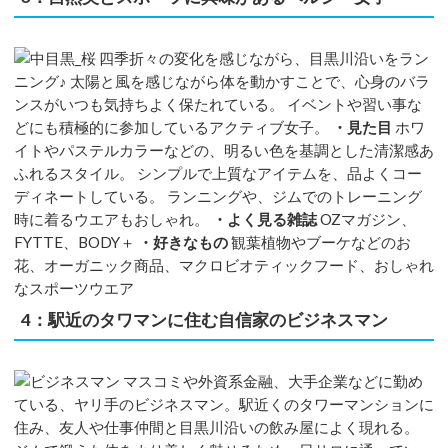
四季折々の変化を感じながら、目黒川沿いをラン
ニング♪ 太陽と風を感じながら体を動かすことで、心身のバラ
ンスがいつも気持ちよく保たれている。 イベントや習い事な
どにも積極的に参加しているアクティブ女子。
・見た目
ホワ
イトやパステルカラーなどの、明るい色を基調とした清潔感あ
ふれるスタイル。 シンプルで上質なアイテムを、品よくコー
ディネートしている。 ランニングや、ジムでのトレーニング
時に着るウエアもおしゃれ。
・よく見る雑誌
OZマガジン、
FYTTE、BODY＋
・好きなもの
観葉植物やブーケなどのお
花、オーガニック商品、マクロビオティックフード、おしゃれ
なスポーツウエア
4：駅近のタワマンに住む自信家のビジネスマン
マスコミや外資系金融、大手企業などに勤め
ている、ヤリ手のビジネスマン。駅近くのタワーマンションに
住み、友人や仕事仲間と目黒川沿いの飲み屋によく現れる。