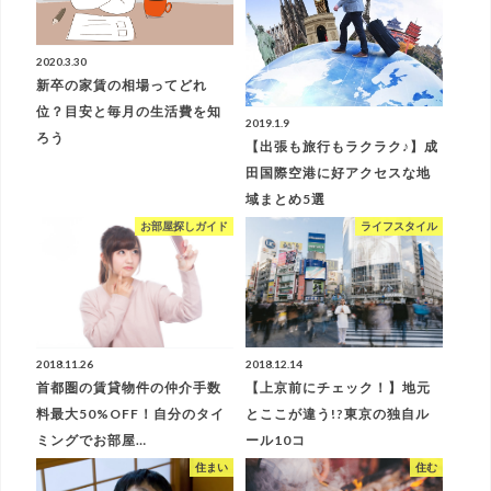
2020.3.30
新卒の家賃の相場ってどれ
位？目安と毎月の生活費を知
2019.1.9
ろう
【出張も旅行もラクラク♪】成
田国際空港に好アクセスな地
域まとめ5選
お部屋探しガイド
ライフスタイル
2018.11.26
2018.12.14
首都圏の賃貸物件の仲介手数
【上京前にチェック！】地元
料最大50%OFF！自分のタイ
とここが違う!?東京の独自ル
ミングでお部屋…
ール10コ
住まい
住む